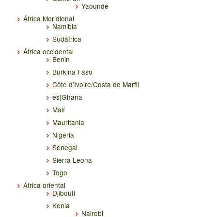
Yaoundé
África Meridional
Namibia
Sudáfrica
África occidental
Benin
Burkina Faso
Côte d’Ivoire/Costa de Marfil
es]Ghana
Malí
Mauritania
Nigeria
Senegal
Sierra Leona
Togo
África oriental
Djibouti
Kenia
Nairobi