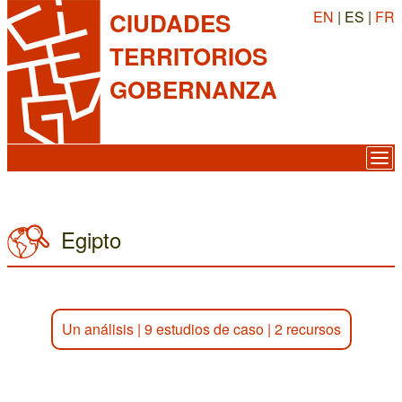
EN
| ES |
FR
CIUDADES
TERRITORIOS
GOBERNANZA
Egipto
Un análisis
|
9 estudios de caso
|
2 recursos