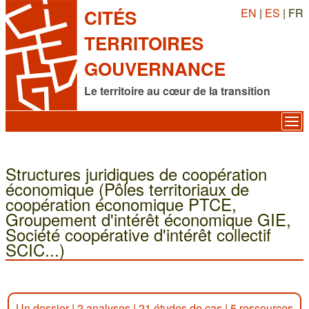
EN
|
ES
| FR
CITÉS
TERRITOIRES
GOUVERNANCE
Le territoire au cœur de la transition
Structures juridiques de coopération
économique (Pôles territoriaux de
coopération économique PTCE,
Groupement d'intérêt économique GIE,
Société coopérative d'intérêt collectif
SCIC...)
Un dossier
|
2 analyses
|
21 études de cas
|
5 ressources