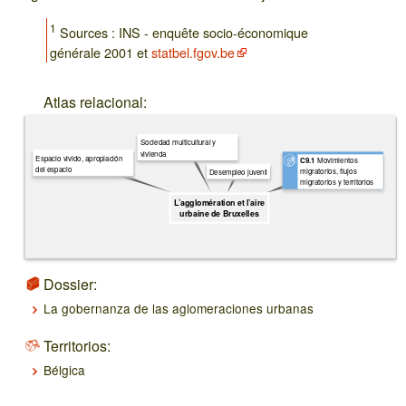
1
Sources : INS - enquête socio-économique
générale 2001 et
statbel.fgov.be
Atlas relacional:
Sociedad multicultural y
vivienda
Espacio vivido, apropiación
Movimientos
C9.1
del espacio
migratorios, flujos
Desempleo juvenil
migratorios y territorios
L’agglomération et l’aire
urbaine de Bruxelles
Dossier:
La gobernanza de las aglomeraciones urbanas
Territorios:
Bélgica