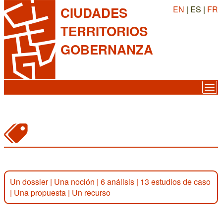
EN
| ES |
FR
CIUDADES
TERRITORIOS
GOBERNANZA
Un dossier
|
Una noción
|
6 análisis
|
13 estudios de caso
|
Una propuesta
|
Un recurso