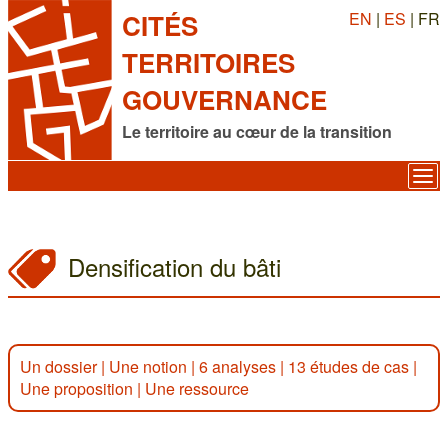
EN
|
ES
| FR
CITÉS
TERRITOIRES
GOUVERNANCE
Le territoire au cœur de la transition
Densification du bâti
Un dossier
|
Une notion
|
6 analyses
|
13 études de cas
|
Une proposition
|
Une ressource