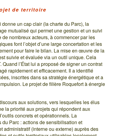
jet de territoire
ui donne un cap clair (la charte du Parc), la
otage mutualisé qui permet une gestion et un suivi
e de nombreux acteurs, à commencer par les
iques font l’objet d’une large concertation et les
lement pour faire le bilan. La mise en œuvre de la
 est suivie et évaluée via un outil unique. Cela
Quand l’État lui a proposé de signer un contrat
agé rapidement et efficacement. Il a identifié
cées, inscrites dans sa stratégie énergétique et a
mpulsion. Le projet de filière Roquefort à énergie
iscours aux solutions, vers lesquelles les élus
ne la priorité aux projets qui répondent aux
d’outils concrets et opérationnels. La
du Parc : actions de sensibilisation et
administratif (interne ou externe) auprès des
es et outils territoriaux utilisables localement,