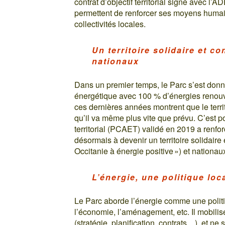
contrat d’objectif territorial signé avec l
permettent de renforcer ses moyens humain
collectivités locales.
Un territoire solidaire et c
nationaux
Dans un premier temps, le Parc s’est donné 
énergétique avec 100 % d’énergies renouve
ces dernières années montrent que le territo
qu’il va même plus vite que prévu. C’est p
territorial (PCAET) validé en 2019 a renfo
désormais à devenir un territoire solidaire 
Occitanie à énergie positive ») et nationau
L’énergie, une politique loc
Le Parc aborde l’énergie comme une politi
l’économie, l’aménagement, etc. Il mobilis
(stratégie, planification, contrats…), et ne 