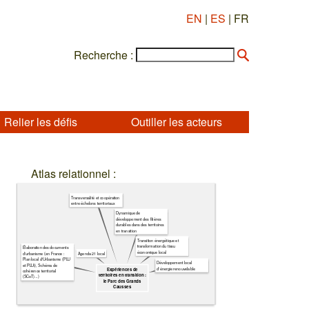
EN
|
ES
| FR
Recherche :
Relier les défis
Outiller les acteurs
Atlas relationnel :
Transversalité et coopération
entre échelons territoriaux
Dynamique de
développement des filières
durables dans des territoires
en transition
Transition énergétique et
transformation du tissu
Élaboration des documents
économique local
Agenda 21 local
d'urbanisme (en France :
Plan local d'Urbanisme (PLU
Développement local
et PLUi), Schéma de
d'énergie renouvelable
Expériences de
cohérence territorial
territoires en transition :
(SCoT)...)
le Parc des Grands
Causses