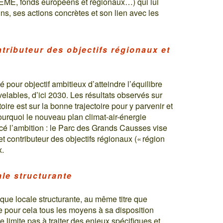
’ADEME, fonds européens et régionaux…) qui lui
s, ses actions concrètes et son lien avec les
ontributeur des objectifs régionaux et
pour objectif ambitieux d’atteindre l’équilibre
lables, d’ici 2030. Les résultats observés sur
ire est sur la bonne trajectoire pour y parvenir et
ourquoi le nouveau plan climat-air-énergie
rcé l’ambition : le Parc des Grands Causses vise
et contributeur des objectifs régionaux (« région
x.
ale structurante
que locale structurante, au même titre que
e pour cela tous les moyens à sa disposition
se limite pas à traiter des enjeux spécifiques et