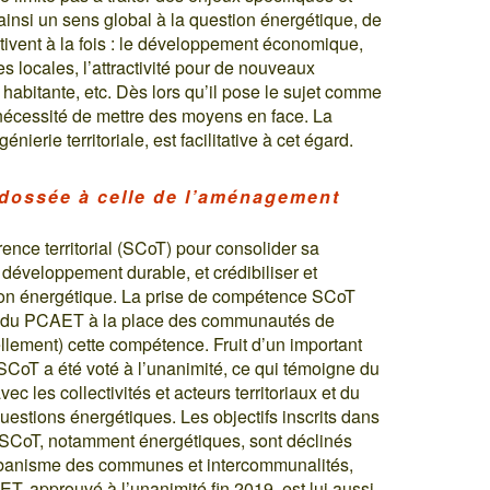
ainsi un sens global à la question énergétique, de
ctivent à la fois : le développement économique,
es locales, l’attractivité pour de nouveaux
n habitante, etc. Dès lors qu’il pose le sujet comme
a nécessité de mettre des moyens en face. La
nierie territoriale, est facilitative à cet égard.
adossée à celle de l’aménagement
nce territorial (SCoT) pour consolider sa
développement durable, et crédibiliser et
tion énergétique. La prise de compétence SCoT
age du PCAET à la place des communautés de
ellement) cette compétence. Fruit d’un important
e SCoT a été voté à l’unanimité, ce qui témoigne du
ec les collectivités et acteurs territoriaux et du
estions énergétiques. Les objectifs inscrits dans
du SCoT, notamment énergétiques, sont déclinés
rbanisme des communes et intercommunalités,
AET, approuvé à l’unanimité fin 2019, est lui aussi