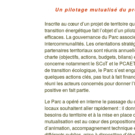
Un pilotage mutualisé du pro
Inscrite au cœur d’un projet de territoire q
transition énergétique fait l’objet d’un pil
efficaces. La gouvernance du Parc associ
intercommunalités. Les orientations stratég
partenaires territoriaux sont réunis annuel
charte (objectifs, actions, budgets, bilans)
concerne notamment le SCoT et le PCAET. 
de transition écologique, le Parc s’est eng
quelques actions clés, pas tout à fait finan
réuni les acteurs concernés pour donner l’i
positive en fait partie.
Le Parc a opéré en interne le passage du d
locaux souhaitent aller rapidement : il don
besoins du territoire et à la mise en place 
mutualisation est au cœur des propositions 
d’animation, accompagnement technique et 
différents publics, mise à disposition d’étud