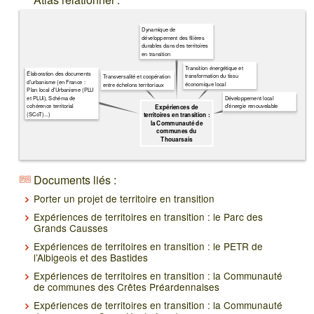
Dynamique de
développement des filières
durables dans des territoires
en transition
Transition énergétique et
Élaboration des documents
transformation du tissu
Transversalité et coopération
d'urbanisme (en France :
économique local
entre échelons territoriaux
Plan local d'Urbanisme (PLU
et PLUi), Schéma de
Développement local
cohérence territorial
d'énergie renouvelable
Expériences de
(SCoT)...)
territoires en transition :
la Communauté de
communes du
Thouarsais
Documents liés :
Porter un projet de territoire en transition
Expériences de territoires en transition : le Parc des
Grands Causses
Expériences de territoires en transition : le PETR de
l’Albigeois et des Bastides
Expériences de territoires en transition : la Communauté
de communes des Crêtes Préardennaises
Expériences de territoires en transition : la Communauté