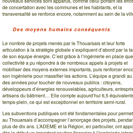
nouveaux services sont apparus, comme celui portant les effor
de concertation avec les communes et les habitants, et la
transversalité se renforce encore, notamment au sein de la vill
Des moyens humains conséquents
Le nombre de projets menés par le Thouarsais et leur forte
articulation à la stratégie globale s’expliquent d’abord par la ta
de son équipe énergie. C’est grâce à l’ingénierie en place que
collectivité a pu répondre à de nombreux appels à projets et
mobiliser des moyens externes importants, puis renforcer enc
son ingénierie pour massifier les actions. L’équipe a grandi au f
des années pour toucher de nouveaux publics : citoyens,
développeurs d’énergies renouvelables, agriculteurs, entrepri
artisans du bâtiment… Elle compte aujourd’hui 6,5 équivalent
temps-plein, ce qui est exceptionnel en territoire semi-rural.
Les subventions publiques ont été fondamentales pour permet
au Thouarsais d’accompagner l’amorçage des projets, pendan
plus de dix ans. L’ADEME et la Région, en particulier, ont appo
dès le début un important soutien financier à l’ingénierie intern