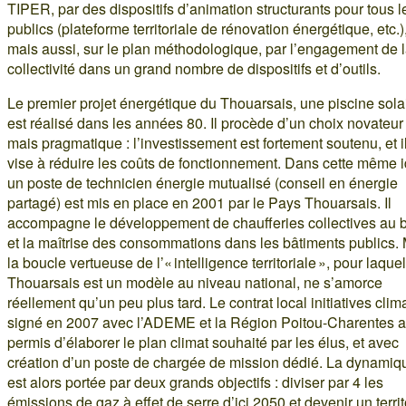
TIPER, par des dispositifs d’animation structurants pour tous l
publics (plateforme territoriale de rénovation énergétique, etc.)
mais aussi, sur le plan méthodologique, par l’engagement de 
collectivité dans un grand nombre de dispositifs et d’outils.
Le premier projet énergétique du Thouarsais, une piscine solai
est réalisé dans les années 80. Il procède d’un choix novateur
mais pragmatique : l’investissement est fortement soutenu, et i
vise à réduire les coûts de fonctionnement. Dans cette même 
un poste de technicien énergie mutualisé (conseil en énergie
partagé) est mis en place en 2001 par le Pays Thouarsais. Il
accompagne le développement de chaufferies collectives au 
et la maîtrise des consommations dans les bâtiments publics.
la boucle vertueuse de l’« intelligence territoriale », pour laquel
Thouarsais est un modèle au niveau national, ne s’amorce
réellement qu’un peu plus tard. Le contrat local initiatives clim
signé en 2007 avec l’ADEME et la Région Poitou-Charentes a
permis d’élaborer le plan climat souhaité par les élus, et avec
création d’un poste de chargée de mission dédié. La dynamiq
est alors portée par deux grands objectifs : diviser par 4 les
émissions de gaz à effet de serre d’ici 2050 et devenir un territ