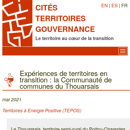
EN
|
ES
| FR
CITÉS
TERRITOIRES
GOUVERNANCE
Le territoire au cœur de la transition
Expériences de territoires en
transition : la Communauté de
communes du Thouarsais
mai 2021
Territoires à Energie Positive (TEPOS)
Le Thouarsais, territoire semi-rural du Poitou-Charentes,