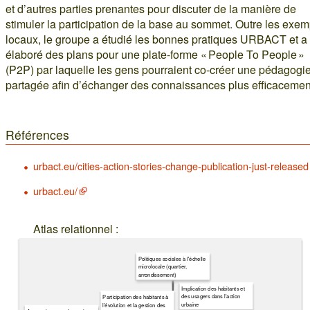
et d’autres parties prenantes pour discuter de la manière de
stimuler la participation de la base au sommet. Outre les exe
locaux, le groupe a étudié les bonnes pratiques URBACT et a
élaboré des plans pour une plate-forme « People To People »
(P2P) par laquelle les gens pourraient co-créer une pédagogi
partagée afin d’échanger des connaissances plus efficacemen
Références
urbact.eu/cities-action-stories-change-publication-just-released
urbact.eu/
Atlas relationnel :
Politiques sociales à l'échelle
microlocale (quartier,
arrondissement)
Implication des habitants et
des usagers dans l'action
Participation des habitants à
urbaine
l'évolution et la gestion des