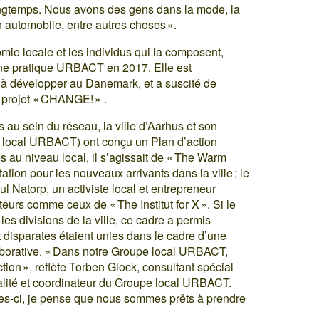
longtemps. Nous avons des gens dans la mode, la
n automobile, entre autres choses ».
omie locale et les individus qui la composent,
nne pratique URBACT en 2017. Elle est
 développer au Danemark, et a suscité de
 projet « CHANGE! » .
 au sein du réseau, la ville d’Aarhus et son
e local URBACT) ont conçu un Plan d’action
s au niveau local, il s’agissait de « The Warm
ion pour les nouveaux arrivants dans la ville ; le
ul Natorp, un activiste local et entrepreneur
cteurs comme ceux de « The Institut for X ». Si le
s divisions de la ville, ce cadre a permis
t disparates étaient unies dans le cadre d’une
borative. « Dans notre Groupe local URBACT,
tion », reflète Torben Glock, consultant spécial
alité et coordinateur du Groupe local URBACT.
les-ci, je pense que nous sommes prêts à prendre