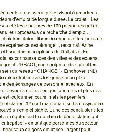
rimenté un nouveau projet visant à recadrer la
deurs d’emploi de longue durée. Le projet « Les
 » a été testé par près de 100 personnes qui ont
ans leur processus de recherche d’emploi.
éficiaires étaient libres de dépenser les fonds de
t une expérience très étrange », reconnaît Anne
t l’une des conceptrices de l’initiative. En
fit les connaissances des villes et des experts
oignant URBACT, son équipe a mis à profit les
au sein du réseau " CHANGE ! « Eindhoven (NL)
de mieux traiter avec les gens sur un plan
cié des échanges de personnel avec eux. En
ont devenus moins des gestionnaires et plus des
 est toujours en cours, mais les premiers
énéficiaires, 32 sont maintenant sortis du système
trouvé un emploi stable. L’une des conclusions les
 son équipe est le nombre de bénéficiaires qui
re entreprise, « en tant que personnes du secteur
, beaucoup de gens ont utilisé l’argent pour