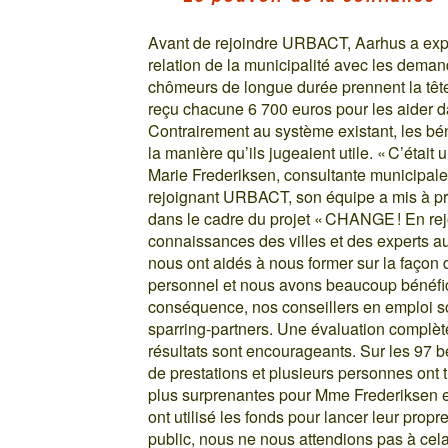
Avant de rejoindre URBACT, Aarhus a expé
relation de la municipalité avec les deman
chômeurs de longue durée prennent la tête
reçu chacune 6 700 euros pour les aider d
Contrairement au système existant, les bén
la manière qu’ils jugeaient utile. « C’étai
Marie Frederiksen, consultante municipale e
rejoignant URBACT, son équipe a mis à pro
dans le cadre du projet « CHANGE ! En rej
connaissances des villes et des experts 
nous ont aidés à nous former sur la façon 
personnel et nous avons beaucoup bénéfi
conséquence, nos conseillers en emploi s
sparring-partners. Une évaluation complète
résultats sont encourageants. Sur les 97 b
de prestations et plusieurs personnes ont 
plus surprenantes pour Mme Frederiksen et
ont utilisé les fonds pour lancer leur prop
public, nous ne nous attendions pas à cela