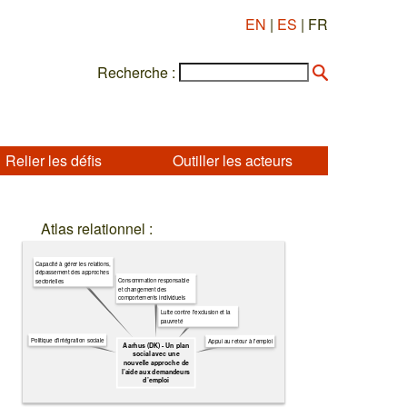
EN
|
ES
| FR
Recherche :
Relier les défis
Outiller les acteurs
Atlas relationnel :
Capacité à gérer les relations,
dépassement des approches
Consommation responsable
sectorielles
et changement des
comportements individuels
Lutte contre l'exclusion et la
pauvreté
Politique d’intégration sociale
Appui au retour à l'emploi
Aarhus (DK) - Un plan
social avec une
nouvelle approche de
l’aide aux demandeurs
d’emploi